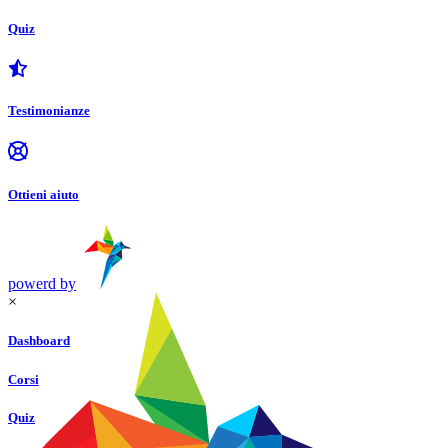
Quiz
Testimonianze
Ottieni aiuto
powerd by
×
Dashboard
Corsi
Quiz